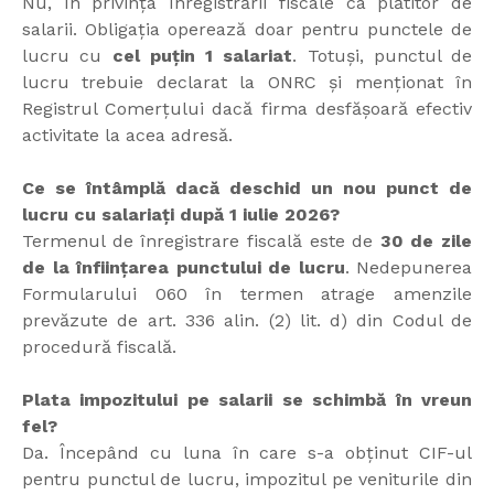
Nu, în privința înregistrării fiscale ca plătitor de
salarii. Obligația operează doar pentru punctele de
lucru cu
cel puțin 1 salariat
. Totuși, punctul de
lucru trebuie declarat la ONRC și menționat în
Registrul Comerțului dacă firma desfășoară efectiv
activitate la acea adresă.
Ce se întâmplă dacă deschid un nou punct de
lucru cu salariați după 1 iulie 2026?
Termenul de înregistrare fiscală este de
30 de zile
de la înființarea punctului de lucru
. Nedepunerea
Formularului 060 în termen atrage amenzile
prevăzute de art. 336 alin. (2) lit. d) din Codul de
procedură fiscală.
Plata impozitului pe salarii se schimbă în vreun
fel?
Da. Începând cu luna în care s-a obținut CIF-ul
pentru punctul de lucru, impozitul pe veniturile din