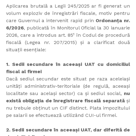
Aplicarea brutală a Legii 245/2025 ar fi generat un
volum exploziv de înregistrări fiscale, motiv pentru
care Guvernul a intervenit rapid prin
Ordonanța nr.
6/2026
, publicată în Monitorul Oficial la 30 ianuarie
2026, care a introdus art. 85¹ în Codul de procedură
fiscală (Legea nr. 207/2015) și a clarificat două
situații esențiale:
1. Sedii secundare în aceeași UAT cu domiciliul
fiscal al firmei
Dacă sediul secundar este situat pe raza aceleiași
unități administrativ-teritoriale (de regulă, aceeași
localitate sau același sector) ca și sediul social,
nu
există obligația de înregistrare fiscală separată
și
nu trebuie obținut un CIF distinct. Plata impozitului
pe salarii se efectuează utilizând CUI-ul firmei.
2. Sedii secundare în aceeași UAT, dar diferită de