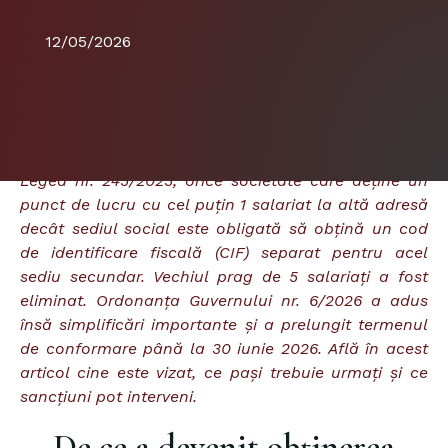
12/05/2026
Rezumat rapid:
Începând cu 1 ianuarie 2026, prin
Legea nr. 245/2025, orice societate care deține un
punct de lucru cu cel puțin 1 salariat la altă adresă
decât sediul social este obligată să obțină un cod
de identificare fiscală (CIF) separat pentru acel
sediu secundar. Vechiul prag de 5 salariați a fost
eliminat. Ordonanța Guvernului nr. 6/2026 a adus
însă simplificări importante și a prelungit termenul
de conformare până la 30 iunie 2026. Află în acest
articol cine este vizat, ce pași trebuie urmați și ce
sancțiuni pot interveni.
De ce a devenit obținerea