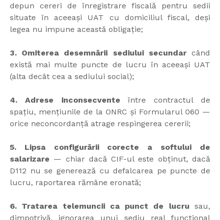
depun cereri de înregistrare fiscală pentru sedii
situate în aceeași UAT cu domiciliul fiscal, deși
legea nu impune această obligație;
3. Omiterea desemnării sediului secundar
când
există mai multe puncte de lucru în aceeași UAT
(alta decât cea a sediului social);
4. Adrese inconsecvente
între contractul de
spațiu, mențiunile de la ONRC și Formularul 060 —
orice neconcordanță atrage respingerea cererii;
5. Lipsa configurării corecte a softului de
salarizare
— chiar dacă CIF-ul este obținut, dacă
D112 nu se generează cu defalcarea pe puncte de
lucru, raportarea rămâne eronată;
6. Tratarea telemuncii ca punct de lucru
sau,
dimpotrivă, ignorarea unui sediu real funcțional