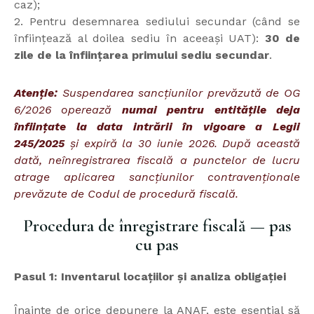
caz);
2. Pentru desemnarea sediului secundar (când se
înființează al doilea sediu în aceeași UAT):
30 de
zile de la înființarea primului sediu secundar
.
Atenție:
Suspendarea sancțiunilor prevăzută de OG
6/2026 operează
numai pentru entitățile deja
înființate la data intrării în vigoare a Legii
245/2025
și expiră la 30 iunie 2026. După această
dată, neînregistrarea fiscală a punctelor de lucru
atrage aplicarea sancțiunilor contravenționale
prevăzute de Codul de procedură fiscală.
Procedura de înregistrare fiscală — pas
cu pas
Pasul 1: Inventarul locațiilor și analiza obligației
Înainte de orice depunere la ANAF, este esențial să