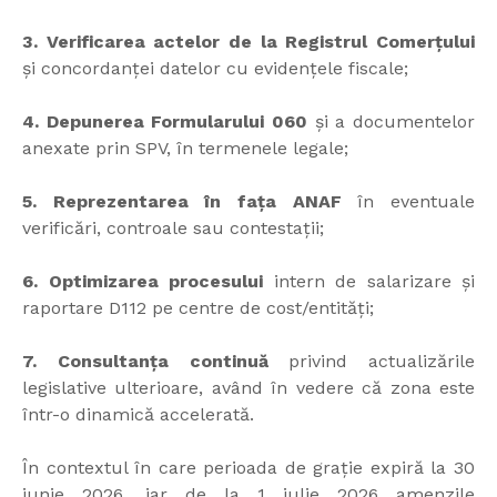
3. Verificarea actelor de la Registrul Comerțului
și concordanței datelor cu evidențele fiscale;
4. Depunerea Formularului 060
și a documentelor
anexate prin SPV, în termenele legale;
5. Reprezentarea în fața ANAF
în eventuale
verificări, controale sau contestații;
6. Optimizarea procesului
intern de salarizare și
raportare D112 pe centre de cost/entități;
7. Consultanța continuă
privind actualizările
legislative ulterioare, având în vedere că zona este
într-o dinamică accelerată.
În contextul în care perioada de grație expiră la 30
iunie 2026, iar de la 1 iulie 2026 amenzile