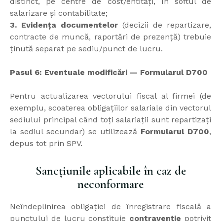
distinct, pe centre de cost/entități, în softul de
salarizare și contabilitate;
3. Evidența documentelor
(decizii de repartizare,
contracte de muncă, raportări de prezență) trebuie
ținută separat pe sediu/punct de lucru.
Pasul 6: Eventuale modificări — Formularul D700
Pentru actualizarea vectorului fiscal al firmei (de
exemplu, scoaterea obligațiilor salariale din vectorul
sediului principal când toți salariații sunt repartizați
la sediul secundar) se utilizează
Formularul D700
,
depus tot prin SPV.
Sancțiunile aplicabile în caz de
neconformare
Neîndeplinirea obligației de înregistrare fiscală a
punctului de lucru constituie
contravenție
potrivit