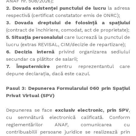
ANAF nr. 508/2026);
2. Dovada existenței punctului de lucru
la adresa
respectivă (certificat constatator emis de ONRC);
3. Dovada dreptului de folosință a spațiului
(contract de închiriere, comodat, act de proprietate);
5. Situația personalului
care lucrează la punctul de
lucru (extras REVISAL, CIM/decizie de repartizare);
6. Decizia internă
privind organizarea sediului
secundar ca plătitor de salarii;
7. Împuternicire
pentru reprezentantul care
depune declarația, dacă este cazul.
Pasul 3: Depunerea Formularului 060 prin Spațiul
Privat Virtual (SPV)
Depunerea se face
exclusiv electronic, prin SPV
,
cu semnătură electronică calificată. Conform
reglementărilor ANAF, comunicarea cu
contribuabilii persoane juridice se realizează prin