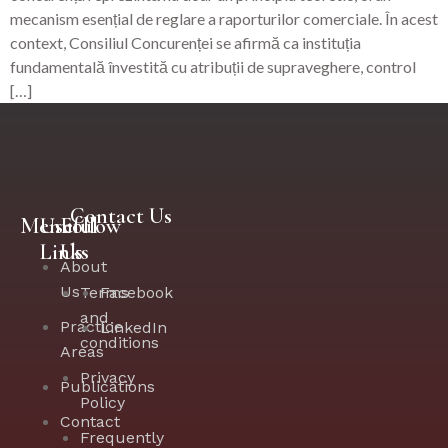
mecanism esențial de reglare a raporturilor comerciale. În acest
context, Consiliul Concurenței se afirmă ca instituția
fundamentală învestită cu atribuții de supraveghere, control
[…]
Contact Us
Menu
Useful
Follow
Links
Us
About
Us
Terms
Facebook
and
Practice
LinkedIn
conditions
Areas
Privacy
Publications
Policy
Contact
Frequently