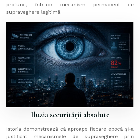
profund, într-un mecanism permanent de
supraveghere legitimă.
Iluzia securității absolute
Istoria demonstrează că aproape fiecare epocă și-a
justificat mecanismele de supraveghere prin