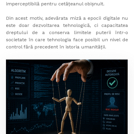
imperceptibilă pentru cetățeanul obișnuit.
Din acest motiv, adevărata miză a epocii digitale nu
este doar dezvoltarea tehnologică, ci capacitatea
dreptului de a conserva limitele puterii într-o
societate în care tehnologia face posibil un nivel de
control fără precedent în istoria umanității.