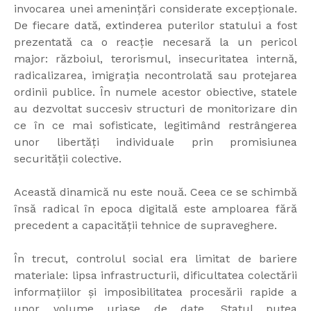
invocarea unei amenințări considerate excepționale.
De fiecare dată, extinderea puterilor statului a fost
prezentată ca o reacție necesară la un pericol
major: războiul, terorismul, insecuritatea internă,
radicalizarea, imigrația necontrolată sau protejarea
ordinii publice. În numele acestor obiective, statele
au dezvoltat succesiv structuri de monitorizare din
ce în ce mai sofisticate, legitimând restrângerea
unor libertăți individuale prin promisiunea
securității colective.
Această dinamică nu este nouă. Ceea ce se schimbă
însă radical în epoca digitală este amploarea fără
precedent a capacității tehnice de supraveghere.
În trecut, controlul social era limitat de bariere
materiale: lipsa infrastructurii, dificultatea colectării
informațiilor și imposibilitatea procesării rapide a
unor volume uriașe de date. Statul putea