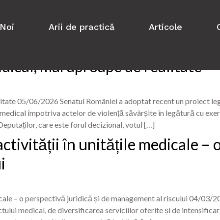
Noi
Arii de practică
Articole
AL
dical, mai aproape de realitate
litate 05/06/2026 Senatul României a adoptat recent un proiect leg
nemedical împotriva actelor de violență săvârșite în legătură cu exerc
putaților, care este forul decizional, votul […]
tivității în unitățile medicale – o
i
icale – o perspectivă juridică și de management al riscului 04/03/20
tului medical, de diversificarea serviciilor oferite și de intensific