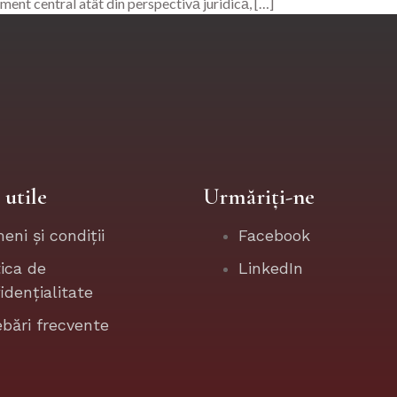
lement central atât din perspectivă juridică, […]
 utile
Urmăriți-ne
eni și condiții
Facebook
tica de
LinkedIn
idențialitate
ebări frecvente