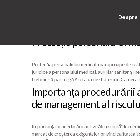
Despre 
Categorie:
MEDIC
Protecția personalului me
Protecția personalului medical, mai aproape de rea
juridice a personalului medical, auxiliar sanitar și 
trebuie să parcurgă și etapa dezbaterii în Camera De
Importanța procedurării ac
de management al risculu
Importanța procedurării activității în unitățile med
marcat de creșterea exigențelor privind calitatea ac