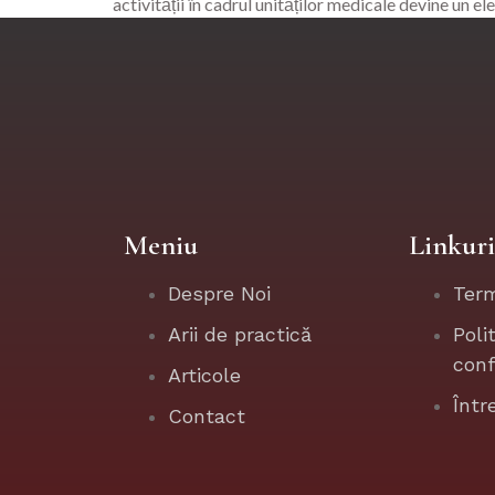
activității în cadrul unităților medicale devine un e
Meniu
Linkuri
Despre Noi
Term
Arii de practică
Poli
conf
Articole
Într
Contact