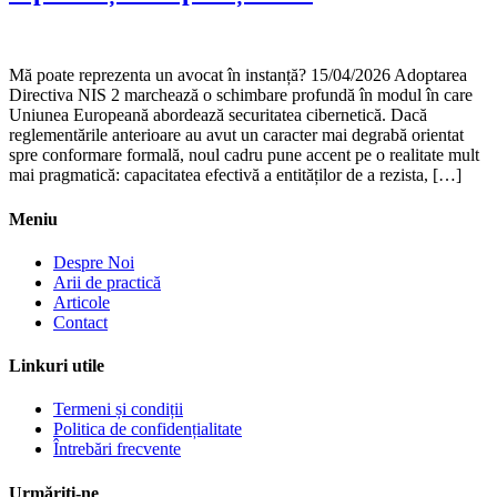
Mă poate reprezenta un avocat în instanță? 15/04/2026 Adoptarea
Directiva NIS 2 marchează o schimbare profundă în modul în care
Uniunea Europeană abordează securitatea cibernetică. Dacă
reglementările anterioare au avut un caracter mai degrabă orientat
spre conformare formală, noul cadru pune accent pe o realitate mult
mai pragmatică: capacitatea efectivă a entităților de a rezista, […]
Meniu
Despre Noi
Arii de practică
Articole
Contact
Linkuri utile
Termeni și condiții
Politica de confidențialitate
Întrebări frecvente
Urmăriți-ne