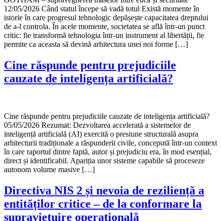
12/05/2026 Când statul începe să vadă totul Există momente în
istorie în care progresul tehnologic depășește capacitatea dreptului
de a-l controla. În acele momente, societatea se află într-un punct
critic: fie transformă tehnologia într-un instrument al libertății, fie
permite ca aceasta să devină arhitectura unei noi forme […]
Cine răspunde pentru prejudiciile
cauzate de inteligența artificială?
Cine răspunde pentru prejudiciile cauzate de inteligența artificială?
05/05/2026 Rezumat: Dezvoltarea accelerată a sistemelor de
inteligență artificială (AI) exercită o presiune structurală asupra
arhitecturii tradiționale a răspunderii civile, concepută într-un context
în care raportul dintre faptă, autor și prejudiciu era, în mod esențial,
direct și identificabil. Apariția unor sisteme capabile să proceseze
autonom volume masive […]
Directiva NIS 2 și nevoia de reziliență a
entităților critice – de la conformare la
supraviețuire operațională