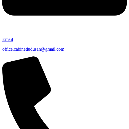
Email
office.cabinetludusan@gmail.com