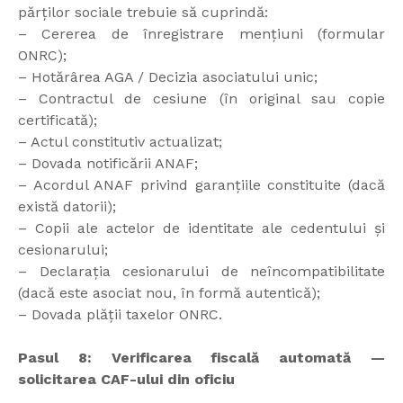
părților sociale trebuie să cuprindă:
– Cererea de înregistrare mențiuni (formular
ONRC);
– Hotărârea AGA / Decizia asociatului unic;
– Contractul de cesiune (în original sau copie
certificată);
– Actul constitutiv actualizat;
– Dovada notificării ANAF;
– Acordul ANAF privind garanțiile constituite (dacă
există datorii);
– Copii ale actelor de identitate ale cedentului și
cesionarului;
– Declarația cesionarului de neîncompatibilitate
(dacă este asociat nou, în formă autentică);
– Dovada plății taxelor ONRC.
Pasul 8: Verificarea fiscală automată —
solicitarea CAF-ului din oficiu