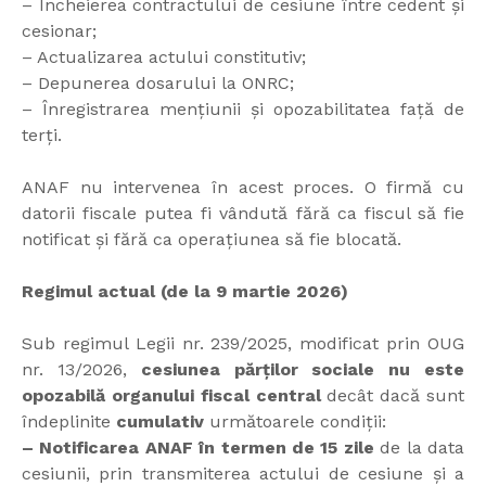
– Încheierea contractului de cesiune între cedent și
cesionar;
– Actualizarea actului constitutiv;
– Depunerea dosarului la ONRC;
– Înregistrarea mențiunii și opozabilitatea față de
terți.
ANAF nu intervenea în acest proces. O firmă cu
datorii fiscale putea fi vândută fără ca fiscul să fie
notificat și fără ca operațiunea să fie blocată.
Regimul actual (de la 9 martie 2026)
Sub regimul Legii nr. 239/2025, modificat prin OUG
nr. 13/2026,
cesiunea părților sociale nu este
opozabilă organului fiscal central
decât dacă sunt
îndeplinite
cumulativ
următoarele condiții:
– Notificarea ANAF în termen de 15 zile
de la data
cesiunii, prin transmiterea actului de cesiune și a