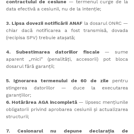
contractului de cesiune
— termenul curge de la
data efectivă a cesiunii, nu de la intenție;
3. Lipsa dovezii notificării ANAF
la dosarul ONRC —
chiar dacă notificarea a fost transmisă, dovada
(recipisa SPV) trebuie atașată;
4. Subestimarea datoriilor fiscale
— sume
aparent „mici” (penalități, accesorii) pot bloca
dosarul fără garanții;
5. Ignorarea termenului de 60 de zile
pentru
stingerea datoriilor — duce la executarea
garanțiilor;
6. Hotărârea AGA incompletă
— lipsesc mențiunile
obligatorii privind aprobarea cesiunii și actualizarea
structurii;
7. Cesionarul nu depune declarația de