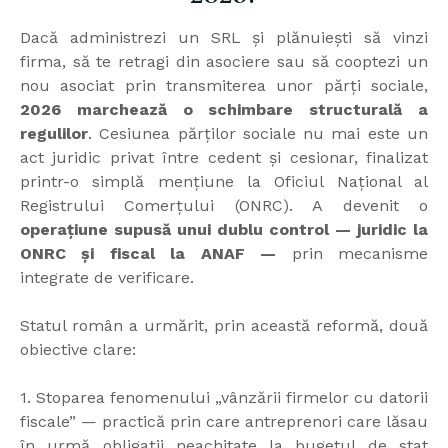
Dacă administrezi un SRL și plănuiești să vinzi
firma, să te retragi din asociere sau să cooptezi un
nou asociat prin transmiterea unor părți sociale,
2026 marchează o schimbare structurală a
regulilor
. Cesiunea părților sociale nu mai este un
act juridic privat între cedent și cesionar, finalizat
printr-o simplă mențiune la Oficiul Național al
Registrului Comerțului (ONRC). A devenit o
operațiune supusă unui dublu control — juridic la
ONRC și fiscal la ANAF —
prin mecanisme
integrate de verificare.
Statul român a urmărit, prin această reformă, două
obiective clare:
1. Stoparea fenomenului „vânzării firmelor cu datorii
fiscale” — practică prin care antreprenori care lăsau
în urmă obligații neachitate la bugetul de stat