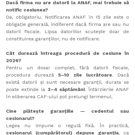
Dacă firma nu are datorii la ANAF, mai trebuie să
notific cesiunea?
Da, obligatoriu. Notificarea ANAF în 15 zile este o
obligație generală, indiferent dacă firma are sau nu
datorii fiscale. Lipsa datoriilor scutește doar de
constituirea garanțiilor, nu de notificare.
Cât durează întreaga procedură de cesiune în
2026?
Pentru un dosar complet, fără datorii fiscale,
procedura durează
5–10 zile lucrătoare
. Dacă
există datorii și sunt necesare garanții, durata se
poate extinde la
3–4 săptămâni
. Întârzierile ANAF
în eliberarea CAF-ului pot prelungi termenul.
Cine plătește garanțiile — cedentul sau
cesionarul?
Legea nu impune o regulă fixă. În practică,
cesionarul (cumpărătorul) depune garanția
, ca